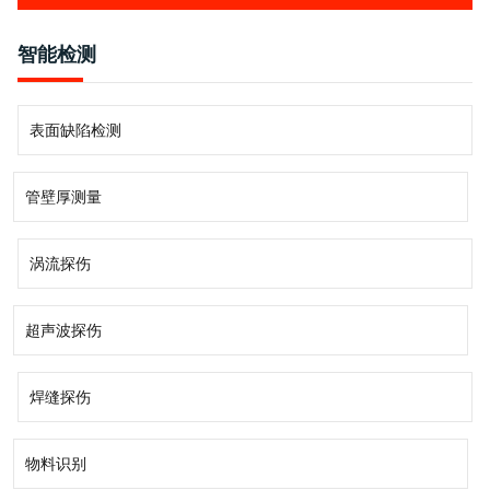
材料科学与工程
智能检测
分析测试技术谱系
表面缺陷检测
仪器谱系
管壁厚测量
冶金工艺与工程
涡流探伤
超声波探伤
焊缝探伤
物料识别