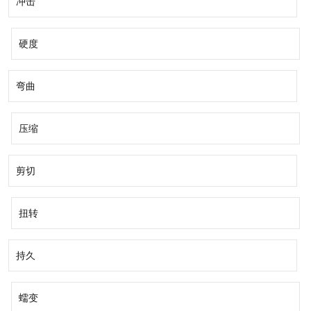
冲击
硬度
弯曲
压缩
剪切
扭转
持久
蠕变