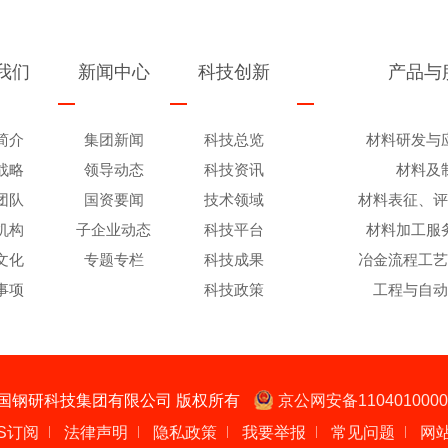
我们
新闻中心
科技创新
产品与
简介
集团新闻
科技总览
材料研发与
战略
领导动态
科技资讯
材料及
团队
国资要闻
技术领域
材料表征、
机构
子企业动态
科技平台
材料加工服
文化
专题专栏
科技成果
冶金流程工
事项
科技政策
工程与自
国钢研科技集团有限公司 版权所有
京公网安备1104010000
S订阅
法律声明
隐私政策
我要举报
常见问题
网