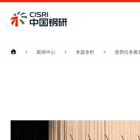
新闻中心
专题专栏
形势任务教