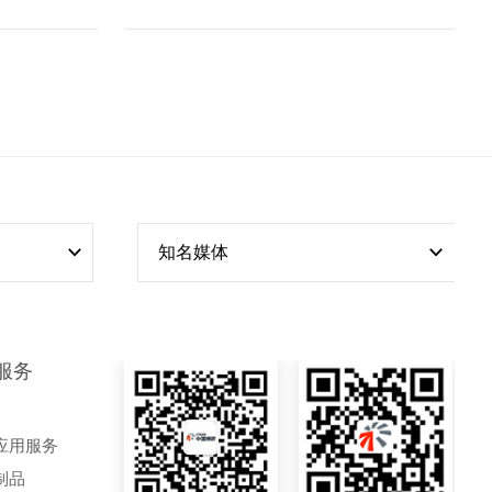
知名媒体
服务
应用服务
制品