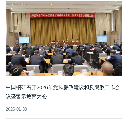
中国钢研召开2026年党风廉政建设和反腐败工作会
议暨警示教育大会
2026-01-30