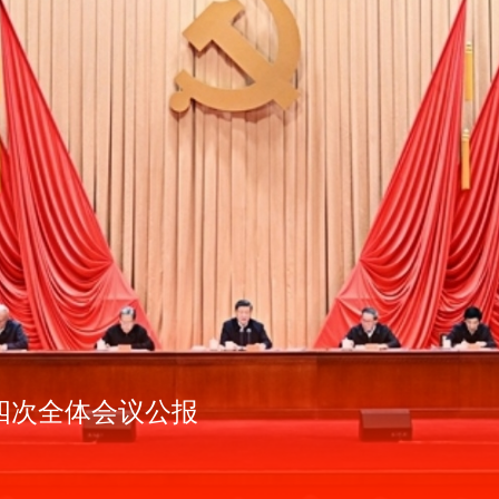
四次全体会议公报