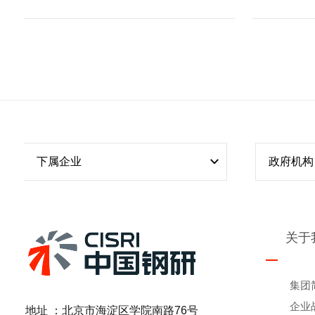
下属企业
政府机构
关于
集团
企业
地址 ：北京市海淀区学院南路76号