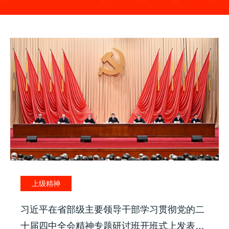
上级精神
习近平在省部级主要领导干部学习贯彻党的二
十届四中全会精神专题研讨班开班式上发表重