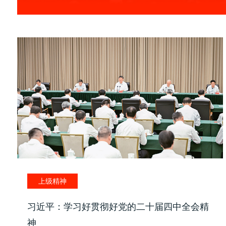
上级精神
习近平：学习好贯彻好党的二十届四中全会精
神