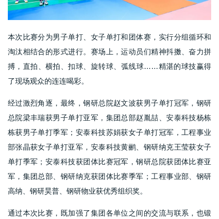
本次比赛分为男子单打、女子单打和团体赛，实行分组循环和
淘汰相结合的形式进行。赛场上，运动员们精神抖擞、奋力拼
搏，直拍、横拍、扣球、旋转球、弧线球……精湛的球技赢得
了现场观众的连连喝彩。
经过激烈角逐，最终，钢研总院赵文波获男子单打冠军，钢研
总院梁丰瑞获男子单打亚军，集团总部赵胤喆、安泰科技杨栋
栋获男子单打季军；安泰科技苏娟获女子单打冠军，工程事业
部张晶获女子单打亚军，安泰科技黄鹂、钢研纳克王莹获女子
单打季军；安泰科技获团体比赛冠军，钢研总院获团体比赛亚
军，集团总部、钢研纳克获团体比赛季军；工程事业部、钢研
高纳、钢研昊普、钢研物业获优秀组织奖。
通过本次比赛，既加强了集团各单位之间的交流与联系，也锻