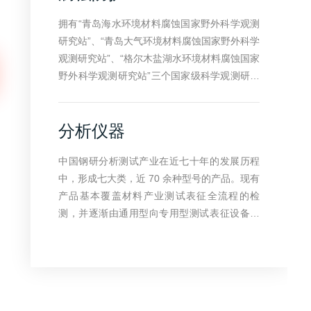
AC能力验证工作组成员单位和APAC能力验证
拥有“青岛海水环境材料腐蚀国家野外科学观测
数据库管理者；是国内首家Nadcap承认的能力
研究站”、“青岛大气环境材料腐蚀国家野外科学
验证提供方。
观测研究站”、“格尔木盐湖水环境材料腐蚀国家
野外科学观测研究站”三个国家级科学观测研究
站；建有“国家钢铁材料测试中心青岛试验室”，
拥有达到国际先进水平的材料测试仪器及腐蚀
分析仪器
防护试验设施，可为国内外企事业单位提供相
关材料性能检测、失效分析、腐蚀防护技术咨
中国钢研分析测试产业在近七十年的发展历程
询服务等业务。
中，形成七大类，近 70 余种型号的产品。现有
产品基本覆盖材料产业测试表征全流程的检
测，并逐渐由通用型向专用型测试表征设备延
伸。其中化学成分检测设备、专用型表征装
备、力学性能检测设备、无损检测装备等四大
类设备在业内均有较高口碑。所研发的多项技
术和仪器不仅填补了国内空白，还创造了多个
国内外第一。 中国钢研分析测试产业以国家战