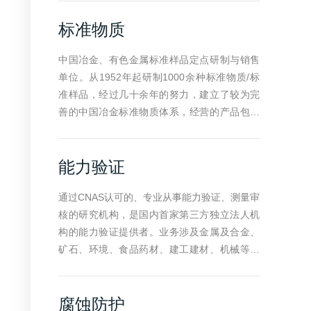
订，贯彻计量法与计量监督及应用计量仪器的
机、中国应急分析、北京市生产安全事故调查
标准物质
研制等。目前所开展的计量校准工作专业覆盖
等技术支撑单位。
全面，涵盖JJG国标、ISO标准、EN标准、AS
中国冶金、有色金属标准样品定点研制与销售
TM标准、ASME标准、JIS标准、API标准
单位。从1952年起研制1000余种标准物质/标
准样品，经过几十余年的努力，建立了较为完
行政许
善的中国冶金标准物质体系，经营的产品包括
钢铁冶金、有色金属、地质、环境、食品、生
物等领域标准样品及消耗品，在国内标准物质/
能力验证
标准样品行业中一直占据着领先地位。
通过CNAS认可的、专业从事能力验证、测量审
核的研究机构，是国内首家第三方独立法人机
构的能力验证提供者。业务涉及金属及合金、
矿石、环境、食品药材、建工建材、机械等多
个行业领域。在能力验证行业具有领先地位，
是CNAS能力验证专委会秘书处所在地；CUPT
腐蚀防护
联盟理事长单位；CSTM联盟成员单位；国际IL