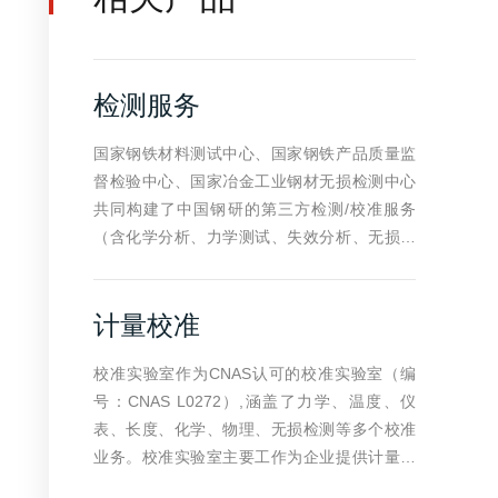
检测服务
国家钢铁材料测试中心、国家钢铁产品质量监
督检验中心、国家冶金工业钢材无损检测中心
共同构建了中国钢研的第三方检测/校准服务
（含化学分析、力学测试、失效分析、无损检
测、腐蚀试验等），并有质检评审、标准物
质、能力验证等业务板块的强力支撑。是“国家
计量校准
新材料测试评价平台——钢铁行业中心”、“金属
新材料检测与表征装备国家地方联合工程实验
校准实验室作为CNAS认可的校准实验室（编
室”、“工业（特殊钢）产品质量控制和技术评价
号：CNAS L0272）,涵盖了力学、温度、仪
实验室”三个国家级科技创新平台；是国家质量
表、长度、化学、物理、无损检测等多个校准
监督检验检疫总局特种设备制造许可鉴定评审
业务。校准实验室主要工作为企业提供计量校
机构、型式试验机构、以及质检总局全许办轴
准服务，国家计量检定规程和校准规程的制修
承钢材生产许可证审查部；是核电、商用飞