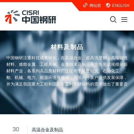
网站群
ENGLISH
材料及制品
中国钢研注重科技成果转化，在高温合金、超高强度钢、高端磁性
材料、难熔金属、工模具钢、金属粉末及制品等方向形成规模化新
材料产业，各系列高品质材料广泛应用于航空航天、石油化工、船
舶、机械、电力、能源环境等领域，为国内外客户提供发展保障，
并为满足我国重大工程和国防军工对关键材料的需求做出了重要贡
献。
30
高温合金及制品